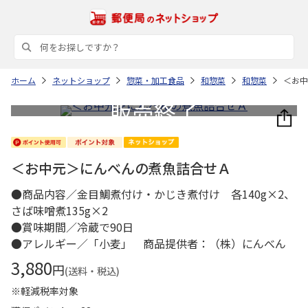
ホーム
ネットショップ
惣菜・加工食品
和惣菜
和惣菜
＜お中
＜お中元＞にんべんの煮魚詰合せＡ
●商品内容／金目鯛煮付け・かじき煮付け 各140g×2、
さば味噌煮135g×2
●賞味期間／冷蔵で90日
●アレルギー／「小麦」 商品提供者：（株）にんべん
3,880
円
(送料・税込)
※軽減税率対象