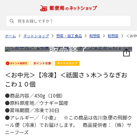
ホーム
ネットショップ
惣菜・加工食品
和惣菜
和惣菜
＜お中
＜お中元＞【冷凍】＜祇園さゝ木＞うなぎお
こわ１０個
●商品内容／450g（10個）
●原料原産地／ウナギ＝国産
●賞味期間／冷凍で30日
●アレルギー／「小麦」 ※この商品は佐川急便の飛脚ク
ール便（冷凍）でお届けします。 商品提供者：（株）サ
ニーフーズ