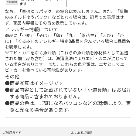
ます
なお、「普通ゆうパック」の場合は表示しません。また、「夏期
のみチルドゆうパック」などとなる場合は、記号での表示はせ
ず、商品内容欄にその旨を表示しています。
アレルギー情報について
商品に「小麦」「そば」「卵」「乳」「落花生」「えび」「か
に」「くるみ」のアレルギー特定8品目を含んでいる場合に品目名
を表示します。
※エビ・カニを除く魚介類（これらの魚介類を原材料として製造
された加工品も含む）は、漁獲漁法によりエビ・カニが混じって
いる場合があります。 また、これらの魚介類は、エサとしてエ
ビ・カニを食べている可能性があります。
その他
商品写真はイメージです。
商品内容として記載されていない「小道具類」はお届け
する商品に含まれておりません。
商品の色は、ご覧になるパソコンなどの環境により、実
際と異なる場合があります。
ご利用ガイド
よくあるご質問