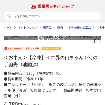
ホーム
ネットショップ
畜産品
鶏肉
その他鶏肉加工品
＜お中
＜お中元＞【冷凍】＜世界の山ちゃん＞幻の
手羽先（油調済）
●商品内容／135g（標準5本）×5
●賞味期間／冷凍で1年
●アレルギー／「小麦」 ※この商品は佐川急便の飛脚ク
ール便（冷凍）でお届けします。 商品提供者：杉本食肉
産業（株）
4,780
円