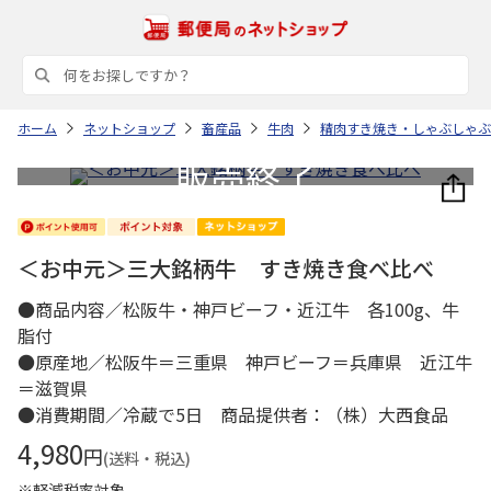
ホーム
ネットショップ
畜産品
牛肉
精肉すき焼き・しゃぶしゃぶ
＜お中元＞三大銘柄牛 すき焼き食べ比べ
●商品内容／松阪牛・神戸ビーフ・近江牛 各100g、牛
脂付
●原産地／松阪牛＝三重県 神戸ビーフ＝兵庫県 近江牛
＝滋賀県
●消費期間／冷蔵で5日 商品提供者：（株）大西食品
4,980
円
(送料・税込)
※軽減税率対象