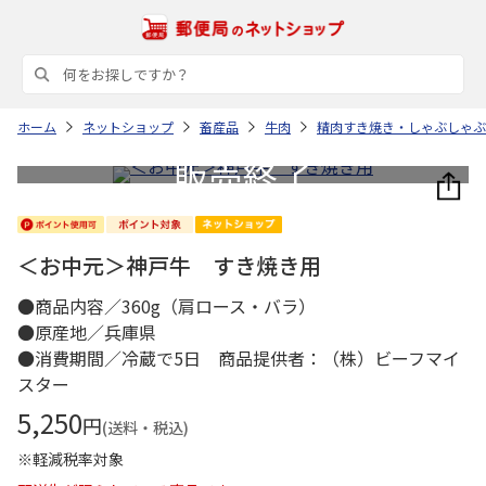
ホーム
ネットショップ
畜産品
牛肉
精肉すき焼き・しゃぶしゃぶ
＜お中元＞神戸牛 すき焼き用
●商品内容／360g（肩ロース・バラ）
●原産地／兵庫県
●消費期間／冷蔵で5日 商品提供者：（株）ビーフマイ
スター
5,250
円
(送料・税込)
※軽減税率対象