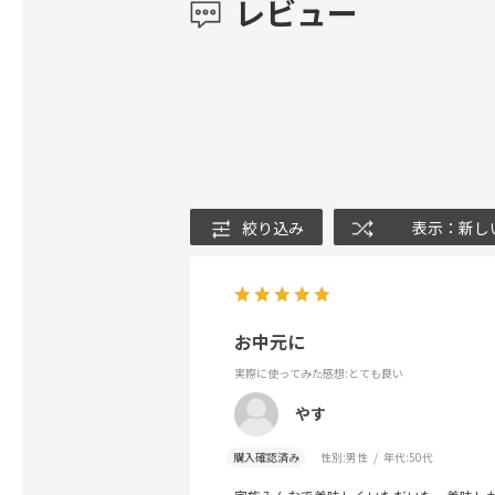
レビュー
絞り込み
表示：新し
お中元に
実際に使ってみた感想
:とても良い
やす
購入確認済み
性別:
男性
年代:
50代