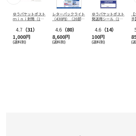
ゆうパケットポスト
レターパックライト
ゆうパケットポスト
【
ｍｉｎｉ封筒（1個
（430円）（20部セ
発送用シール（1個
手
（50枚）セット）
ット）
（20枚）セット）
ン
4.7
（31）
4.6
（80）
4.6
（14）
1,000円
8,600円
100円
8
(送料別)
(送料別)
(送料別)
(