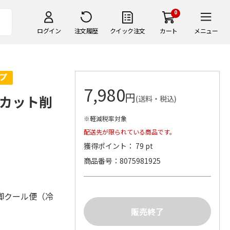
0
ログイン
注文履歴
クイック注文
カート
メニュー
7,980
円
カット削
(送料・税込)
※軽減税率対象
配送先が限られている商品です。
獲得ポイント： 79 pt
商品番号
8075981925
脚クール便（冷