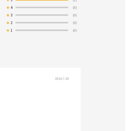
★
4
(0)
★
3
(0)
★
2
(0)
★
1
(0)
2026.7.20