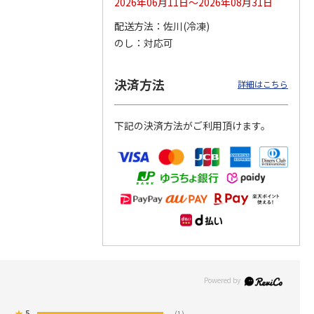
2026年06月11日～2026年08月31日
配送方法
佐川(冷凍)
つぶら
【グリーティング切
【グリーティング切
【のり式】110円普
のし
対応可
ーズ
手】ハッピーグリー
手】グリーティング
通切手・千鳥（1シ
ティング（110円）
（シンプル）（110
ート100枚）
1）
5.0
（2）
円
4.8
…
（11）
4.6
（7）
決済方法
1,100円
5,500円
11,000円
詳細はこちら
(送料別)
(送料別)
(送料別)
下記の決済方法がご利用頂けます。
★
5
(1)