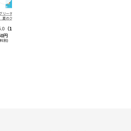
グリーティング切
【グリーティング切
レターパックプラス
＜お中元＞新
】夏のグリーティ
手】夏のグリーティ
（600円）（20部セ
なオールスタ
グ（85円）
ング（110円）
ット）
5.0
（10）
5.0
（17）
4.8
（24）
4.8
（19
50円
1,100円
12,000円
3,780円
送料別)
(送料別)
(送料別)
(送料・税込)