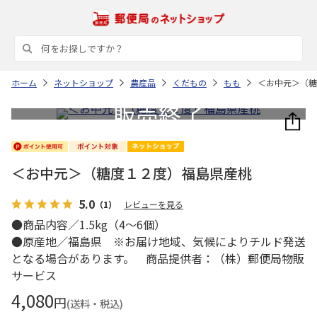
ホーム
ネットショップ
農産品
くだもの
もも
＜お中元＞（糖
＜お中元＞（糖度１２度）福島県産桃
5.0
（1）
レビューを見る
●商品内容／1.5kg（4～6個）
●原産地／福島県 ※お届け地域、気候によりチルド発送
となる場合があります。 商品提供者：（株）郵便局物販
サービス
4,080
円
(送料・税込)