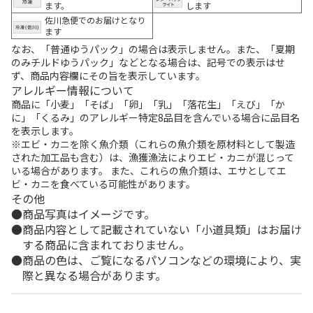
ます。
します
佐川急便でのお届けとなり
ます
なお、「普通ゆうパック」の場合は表示しません。また、「夏期
のみチルドゆうパック」などとなる場合は、記号での表示はせ
ず、商品内容欄にその旨を表示しています。
アレルギー情報について
商品に「小麦」「そば」「卵」「乳」「落花生」「えび」「か
に」「くるみ」のアレルギー特定8品目を含んでいる場合に品目名
を表示します。
※エビ・カニを除く魚介類（これらの魚介類を原材料として製造
された加工品も含む）は、漁獲漁法によりエビ・カニが混じって
いる場合があります。 また、これらの魚介類は、エサとしてエ
ビ・カニを食べている可能性があります。
その他
商品写真はイメージです。
商品内容として記載されていない「小道具類」はお届け
する商品に含まれておりません。
商品の色は、ご覧になるパソコンなどの環境により、実
際と異なる場合があります。