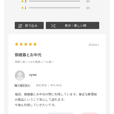
★
2
(0)
★
1
(0)
絞り込み
表示：新しい順
2026.8.1
御歳暮とお中元
実際に使ってみた感想
:とても良い
syou
性別:
男性
年代:
40代
購入確認済み
毎回、御歳暮とお中元の際に利用しています。身近な郵便局
の商品というこで安心して送れます。
今後も利用していきたいです。