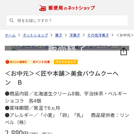
ホーム
ネットショップ
菓子
洋菓子
その他洋菓子
＜お中元＞
＜お中元＞＜匠や本舗＞美食バウムクーヘ
ン Ｂ
●商品内容／北海道生クリーム8個、宇治抹茶・ベルギー
ショコラ 各4個
●賞味期間／常温で6ヵ月
●アレルギー／「小麦」「卵」「乳」 商品提供者：リン
ベル（株）
2,880
円