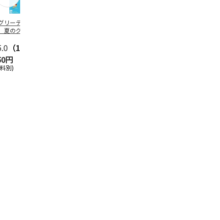
グリーティング切
【グリーティング切
レターパックプラス
＜お中元＞新
】夏のグリーティ
手】夏のグリーティ
（600円）（20部セ
なオールスタ
グ（85円）
ング（110円）
ット）
5.0
（10）
5.0
（17）
4.8
（24）
4.8
（19
50円
1,100円
12,000円
3,780円
送料別)
(送料別)
(送料別)
(送料・税込)