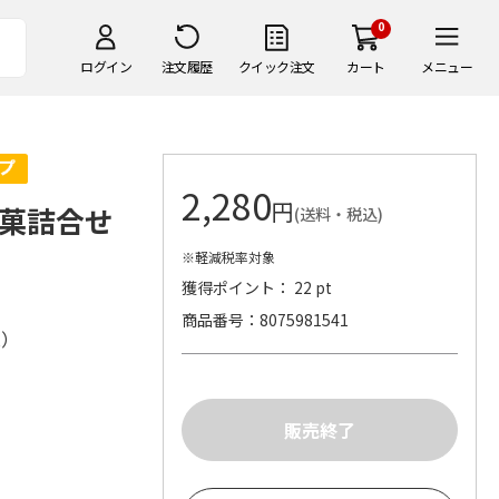
0
ログイン
注文履歴
クイック注文
カート
メニュー
2,280
円
涼菓詰合せ
(送料・税込)
※軽減税率対象
獲得ポイント： 22 pt
商品番号
8075981541
株）