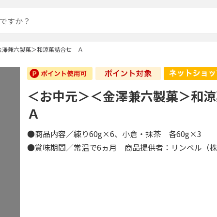
金澤兼六製菓＞和涼菓詰合せ Ａ
＜お中元＞＜金澤兼六製菓＞和
Ａ
●商品内容／練り60g×6、小倉・抹茶 各60g×3
●賞味期間／常温で6ヵ月 商品提供者：リンベル（