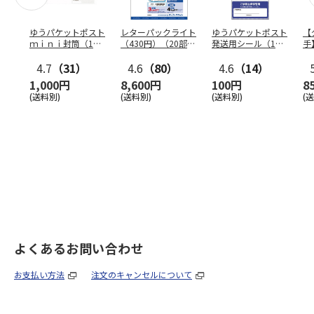
ゆうパケットポスト
レターパックライト
ゆうパケットポスト
【
ｍｉｎｉ封筒（1個
（430円）（20部セ
発送用シール（1個
手
（50枚）セット）
ット）
（20枚）セット）
ン
4.7
（31）
4.6
（80）
4.6
（14）
1,000円
8,600円
100円
8
(送料別)
(送料別)
(送料別)
(
よくあるお問い合わせ
お支払い方法
注文のキャンセルについて