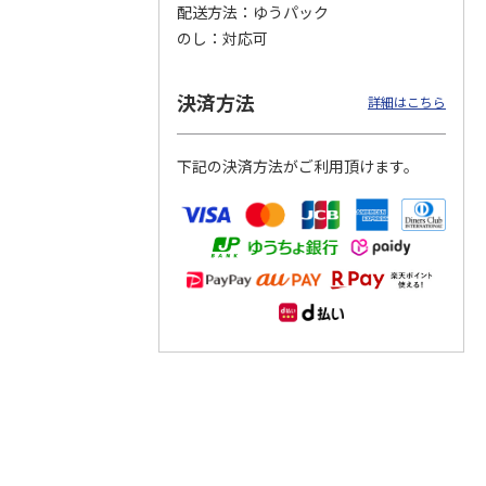
配送方法
ゆうパック
のし
対応可
つぶら
【グリーティング切
【グリーティング切
【のり式】110円普
ーズ
手】ハッピーグリー
手】グリーティング
通切手・千鳥（1シ
ティング（110円）
（シンプル）（110
ート100枚）
決済方法
詳細はこちら
1）
5.0
（2）
円
4.8
…
（11）
4.6
（7）
1,100円
5,500円
11,000円
(送料別)
(送料別)
(送料別)
下記の決済方法がご利用頂けます。