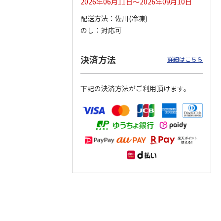
2026年06月11日～2026年09月10日
配送方法
佐川(冷凍)
つぶら
【グリーティング切
【グリーティング切
【のり式】110円普
のし
対応可
ーズ
手】ハッピーグリー
手】グリーティング
通切手・千鳥（1シ
ティング（110円）
（シンプル）（110
ート100枚）
1）
5.0
（2）
円
4.8
…
（11）
4.6
（7）
決済方法
1,100円
5,500円
11,000円
詳細はこちら
(送料別)
(送料別)
(送料別)
下記の決済方法がご利用頂けます。