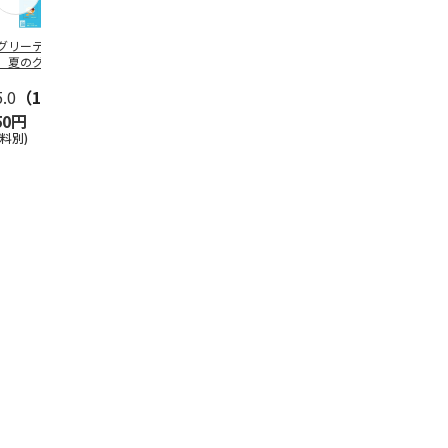
グリーティング切
【グリーティング切
レターパックプラス
＜お中元＞新
】夏のグリーティ
手】夏のグリーティ
（600円）（20部セ
なオールスタ
グ（85円）
ング（110円）
ット）
5.0
（10）
5.0
（17）
4.8
（24）
4.8
（19
50円
1,100円
12,000円
3,780円
送料別)
(送料別)
(送料別)
(送料・税込)