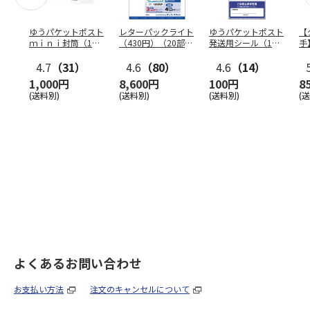
ゆうパケットポスト
レターパックライト
ゆうパケットポスト
【
ｍｉｎｉ封筒（1個
（430円）（20部セ
発送用シール（1個
手
（50枚）セット）
ット）
（20枚）セット）
ン
4.7
（31）
4.6
（80）
4.6
（14）
1,000円
8,600円
100円
8
(送料別)
(送料別)
(送料別)
(
よくあるお問い合わせ
お支払い方法
注文のキャンセルについて