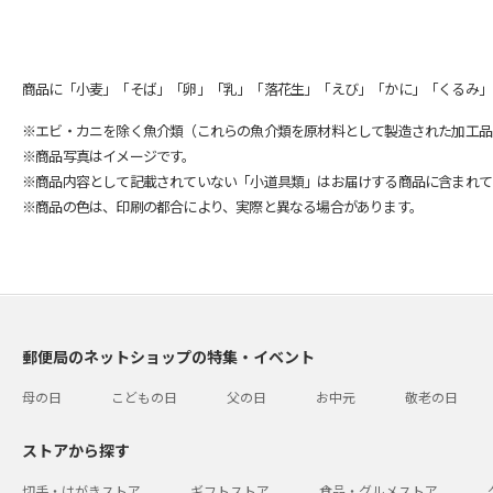
商品に「小麦」「そば」「卵」「乳」「落花生」「えび」「かに」「くるみ」
※エビ・カニを除く魚介類（これらの魚介類を原材料として製造された加工品
※商品写真はイメージです。
※商品内容として記載されていない「小道具類」はお届けする商品に含まれて
※商品の色は、印刷の都合により、実際と異なる場合があります。
郵便局のネットショップの特集・イベント
母の日
こどもの日
父の日
お中元
敬老の日
ストアから探す
切手・はがきストア
ギフトストア
食品・グルメストア