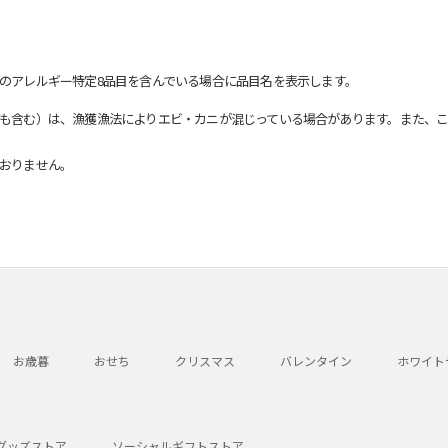
のアレルギー特定8品目を含んでいる場合に品目名を表示します。
も含む）は、漁獲漁法によりエビ・カニが混じっている場合があります。また、こ
おりません。
お歳暮
おせち
クリスマス
バレンタイン
ホワイト
グッズストア
ソーシャルギフトストア