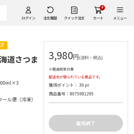
0
ログイン
注文履歴
クイック注文
カート
メニュー
3,980
円
海道さつま
(送料・税込)
※軽減税率対象
配送先が限られている商品です。
00ml×3
獲得ポイント： 39 pt
商品番号
8075981295
クール便（冷凍）