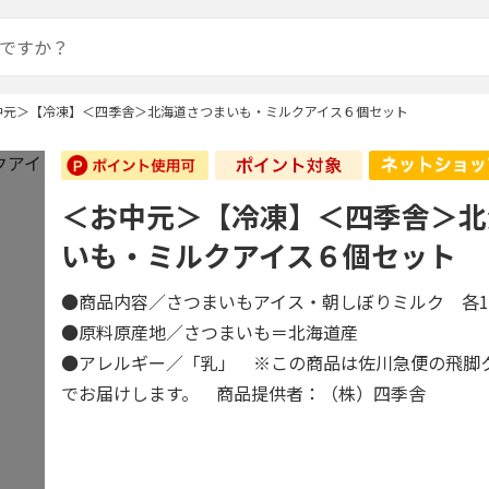
中元＞【冷凍】＜四季舎＞北海道さつまいも・ミルクアイス６個セット
＜お中元＞【冷凍】＜四季舎＞北
いも・ミルクアイス６個セット
●商品内容／さつまいもアイス・朝しぼりミルク 各1
●原料原産地／さつまいも＝北海道産
●アレルギー／「乳」 ※この商品は佐川急便の飛脚
でお届けします。 商品提供者：（株）四季舎