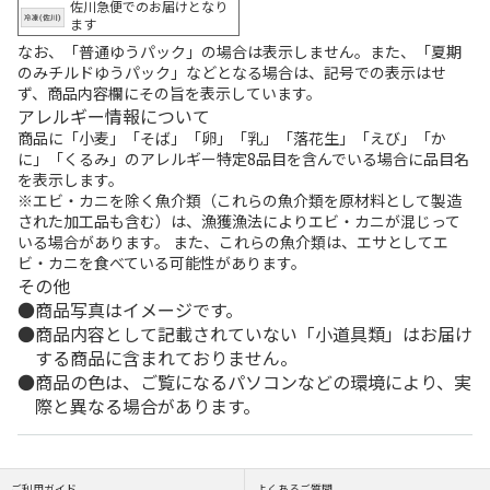
佐川急便でのお届けとなり
ます
なお、「普通ゆうパック」の場合は表示しません。また、「夏期
のみチルドゆうパック」などとなる場合は、記号での表示はせ
ず、商品内容欄にその旨を表示しています。
アレルギー情報について
商品に「小麦」「そば」「卵」「乳」「落花生」「えび」「か
に」「くるみ」のアレルギー特定8品目を含んでいる場合に品目名
を表示します。
※エビ・カニを除く魚介類（これらの魚介類を原材料として製造
された加工品も含む）は、漁獲漁法によりエビ・カニが混じって
いる場合があります。 また、これらの魚介類は、エサとしてエ
ビ・カニを食べている可能性があります。
その他
商品写真はイメージです。
商品内容として記載されていない「小道具類」はお届け
する商品に含まれておりません。
商品の色は、ご覧になるパソコンなどの環境により、実
際と異なる場合があります。
ご利用ガイド
よくあるご質問