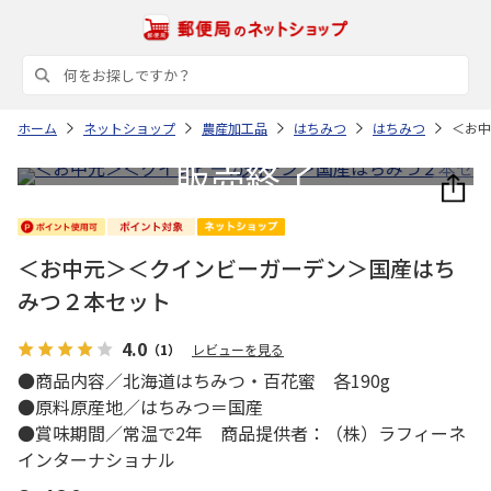
ホーム
ネットショップ
農産加工品
はちみつ
はちみつ
＜お中
＜お中元＞＜クインビーガーデン＞国産はち
みつ２本セット
4.0
（1）
レビューを見る
●商品内容／北海道はちみつ・百花蜜 各190g
●原料原産地／はちみつ＝国産
●賞味期間／常温で2年 商品提供者：（株）ラフィーネ
インターナショナル