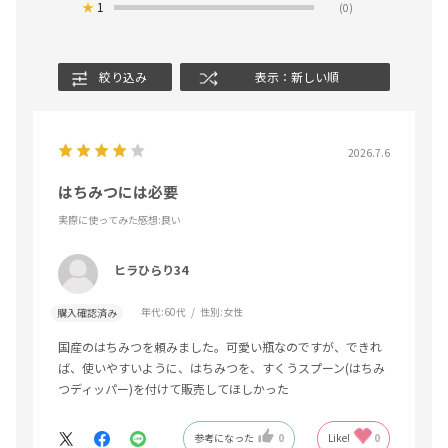
★
1
(0)
絞り込み
表示：新しい順
2026.7.6
はちみつには必要
実際に使ってみた感想
:良い
ヒラひらり34
年代:
60代
性別:
女性
購入確認済み
国産のはちみつを頼みました。可愛い瓶なのですが、できれ
ば、使いやすいように、はちみつを、すくうスプーン(はちみ
つディッパー)を付けて販売してほしかった
参考になった
0
Like!
0