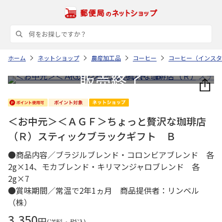
ホーム
ネットショップ
農産加工品
コーヒー
コーヒー（インスタ
＜お中元＞＜ＡＧＦ＞ちょっと贅沢な珈琲店
（Ｒ）スティックブラックギフト Ｂ
●商品内容／ブラジルブレンド・コロンビアブレンド 各
2g×14、モカブレンド・キリマンジャロブレンド 各
2g×7
●賞味期間／常温で2年1ヵ月 商品提供者：リンベル
（株）
3,350
円