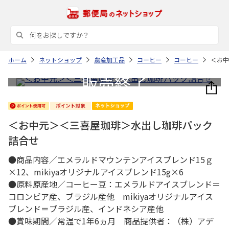
ホーム
ネットショップ
農産加工品
コーヒー
コーヒー
＜お中
＜お中元＞＜三喜屋珈琲＞水出し珈琲パック
詰合せ
●商品内容／エメラルドマウンテンアイスブレンド15ｇ
×12、mikiyaオリジナルアイスブレンド15g×6
●原料原産地／コーヒー豆：エメラルドアイスブレンド＝
コロンビア産、ブラジル産他 mikiyaオリジナルアイス
ブレンド＝ブラジル産、インドネシア産他
●賞味期間／常温で1年6ヵ月 商品提供者：（株）アデ