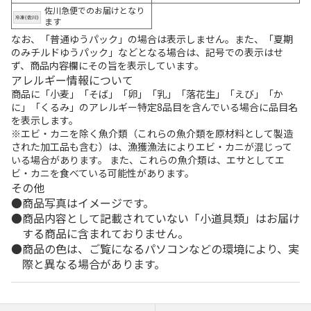
佐川急便でのお届けとなり
ます
なお、「普通ゆうパック」の場合は表示しません。また、「夏期
のみチルドゆうパック」などとなる場合は、記号での表示はせ
ず、商品内容欄にその旨を表示しています。
アレルギー情報について
商品に「小麦」「そば」「卵」「乳」「落花生」「えび」「か
に」「くるみ」のアレルギー特定8品目を含んでいる場合に品目名
を表示します。
※エビ・カニを除く魚介類（これらの魚介類を原材料として製造
された加工品も含む）は、漁獲漁法によりエビ・カニが混じって
いる場合があります。 また、これらの魚介類は、エサとしてエ
ビ・カニを食べている可能性があります。
その他
商品写真はイメージです。
商品内容として記載されていない「小道具類」はお届け
する商品に含まれておりません。
商品の色は、ご覧になるパソコンなどの環境により、実
際と異なる場合があります。