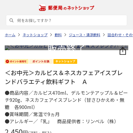
ホーム
ネットショップ
飲料
ジュース・清涼飲料
詰合わせ・その
＜お中元＞カルピス＆ネスカフェアイスブレ
ンドバラエティ飲料ギフト Ａ
●商品内容／カルピス470ml、デルモンテアップル＆ピー
チ920g、ネスカフェアイスブレンド（甘さひかえめ・無
糖 各900ml）
●賞味期間／常温で9ヵ月
●アレルギー／「乳」 商品提供者：リンベル（株）
2,450
円