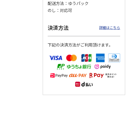
配送方法
ゆうパック
のし
対応可
つぶら
【グリーティング切
【グリーティング切
【のり式】110円普
ーズ
手】ハッピーグリー
手】グリーティング
通切手・千鳥（1シ
ティング（110円）
（シンプル）（110
ート100枚）
決済方法
詳細はこちら
1）
5.0
（2）
円
4.8
…
（11）
4.6
（7）
1,100円
5,500円
11,000円
(送料別)
(送料別)
(送料別)
下記の決済方法がご利用頂けます。