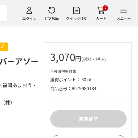
0
ログイン
注文履歴
クイック注文
カート
メニュー
3,070
円
バーアソー
(送料・税込)
※軽減税率対象
獲得ポイント： 30 pt
・福岡あまおう・
商品番号
8075980184
ク（株）