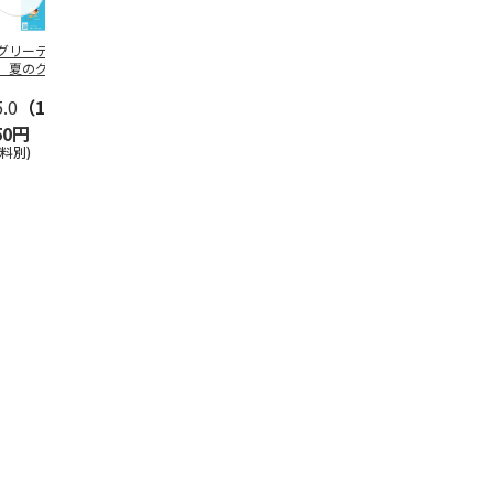
グリーティング切
【グリーティング切
レターパックプラス
＜お中元＞新
】夏のグリーティ
手】夏のグリーティ
（600円）（20部セ
なオールスタ
グ（85円）
ング（110円）
ット）
5.0
（10）
5.0
（17）
4.8
（24）
4.8
（19
50円
1,100円
12,000円
3,780円
送料別)
(送料別)
(送料別)
(送料・税込)