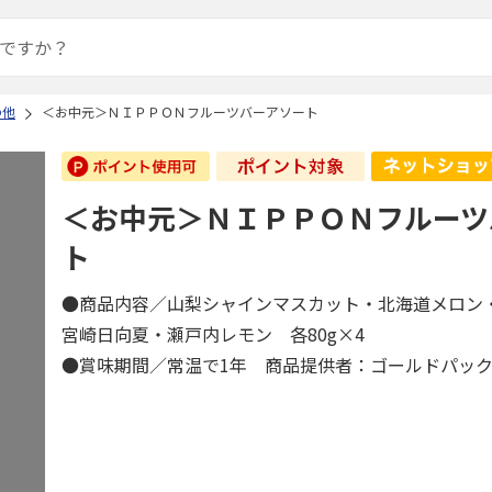
の他
＜お中元＞ＮＩＰＰＯＮフルーツバーアソート
＜お中元＞ＮＩＰＰＯＮフルーツ
ト
●商品内容／山梨シャインマスカット・北海道メロン
宮崎日向夏・瀬戸内レモン 各80g×4
●賞味期間／常温で1年 商品提供者：ゴールドパッ