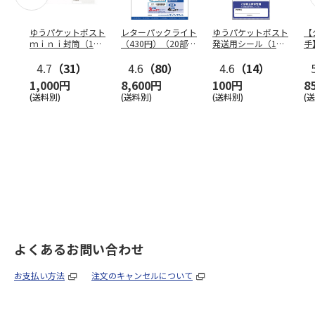
ゆうパケットポスト
レターパックライト
ゆうパケットポスト
【
ｍｉｎｉ封筒（1個
（430円）（20部セ
発送用シール（1個
手
（50枚）セット）
ット）
（20枚）セット）
ン
4.7
（31）
4.6
（80）
4.6
（14）
1,000円
8,600円
100円
8
(送料別)
(送料別)
(送料別)
(
よくあるお問い合わせ
お支払い方法
注文のキャンセルについて