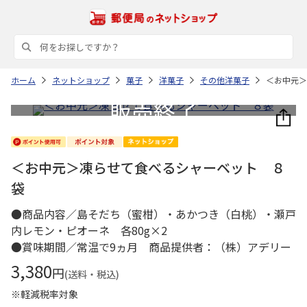
ホーム
ネットショップ
菓子
洋菓子
その他洋菓子
＜お中元＞
＜お中元＞凍らせて食べるシャーベット ８
袋
●商品内容／島そだち（蜜柑）・あかつき（白桃）・瀬戸
内レモン・ピオーネ 各80g×2
●賞味期間／常温で9ヵ月 商品提供者：（株）アデリー
3,380
円
(送料・税込)
※軽減税率対象