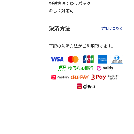
配送方法
ゆうパック
のし
対応可
つぶら
【グリーティング切
【グリーティング切
【のり式】110円普
ーズ
手】ハッピーグリー
手】グリーティング
通切手・千鳥（1シ
ティング（110円）
（シンプル）（110
ート100枚）
決済方法
詳細はこちら
1）
5.0
（2）
円
4.8
…
（11）
4.6
（7）
1,100円
5,500円
11,000円
(送料別)
(送料別)
(送料別)
下記の決済方法がご利用頂けます。