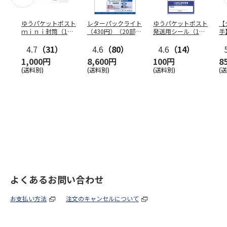
ゆうパケットポスト
レターパックライト
ゆうパケットポスト
【
ｍｉｎｉ封筒（1個
（430円）（20部セ
発送用シール（1個
手
（50枚）セット）
ット）
（20枚）セット）
ン
4.7
（31）
4.6
（80）
4.6
（14）
1,000円
8,600円
100円
8
(送料別)
(送料別)
(送料別)
(
よくあるお問い合わせ
お支払い方法
注文のキャンセルについて