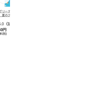
グリーティング切
【グリーティング切
レターパックプラス
＜お中元＞新
】夏のグリーティ
手】夏のグリーティ
（600円）（20部セ
なオールスタ
グ（85円）
ング（110円）
ット）
5.0
（10）
5.0
（17）
4.8
（24）
4.8
（19
50円
1,100円
12,000円
3,780円
送料別)
(送料別)
(送料別)
(送料・税込)