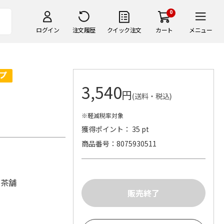
0
ログイン
注文履歴
クイック注文
カート
メニュー
3,540
円
(送料・税込)
※軽減税率対象
獲得ポイント： 35 pt
商品番号
8075930511
園茶舗