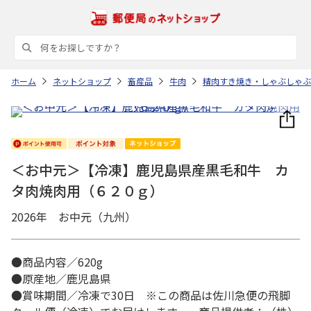
ホーム
ネットショップ
畜産品
牛肉
精肉すき焼き・しゃぶしゃぶ
＜お中元＞【冷凍】鹿児島県産黒毛和牛 カ
タ肉焼肉用（６２０ｇ）
2026年 お中元（九州）
●商品内容／620g
●原産地／鹿児島県
●賞味期間／冷凍で30日 ※この商品は佐川急便の飛脚