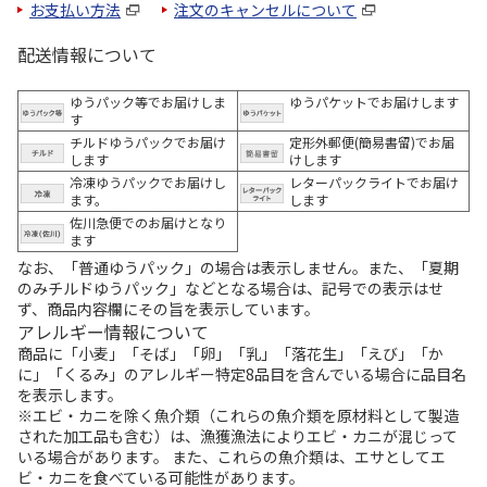
お支払い方法
注文のキャンセルについて
配送情報について
ゆうパック等でお届けしま
ゆうパケットでお届けします
す
チルドゆうパックでお届け
定形外郵便(簡易書留)でお届
します
けします
冷凍ゆうパックでお届けし
レターパックライトでお届け
ます。
します
佐川急便でのお届けとなり
ます
なお、「普通ゆうパック」の場合は表示しません。また、「夏期
のみチルドゆうパック」などとなる場合は、記号での表示はせ
ず、商品内容欄にその旨を表示しています。
アレルギー情報について
商品に「小麦」「そば」「卵」「乳」「落花生」「えび」「か
に」「くるみ」のアレルギー特定8品目を含んでいる場合に品目名
を表示します。
※エビ・カニを除く魚介類（これらの魚介類を原材料として製造
された加工品も含む）は、漁獲漁法によりエビ・カニが混じって
いる場合があります。 また、これらの魚介類は、エサとしてエ
ビ・カニを食べている可能性があります。