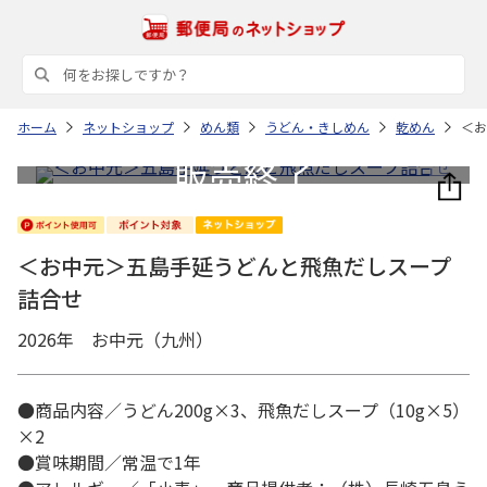
ホーム
ネットショップ
めん類
うどん・きしめん
乾めん
＜お
＜お中元＞五島手延うどんと飛魚だしスープ
詰合せ
2026年 お中元（九州）
●商品内容／うどん200g×3、飛魚だしスープ（10g×5）
×2
●賞味期間／常温で1年