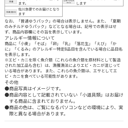
ます。
します
佐川急便でのお届けとなり
ます
なお、「普通ゆうパック」の場合は表示しません。また、「夏期
のみチルドゆうパック」などとなる場合は、記号での表示はせ
ず、商品内容欄にその旨を表示しています。
アレルギー情報について
商品に「小麦」「そば」「卵」「乳」「落花生」「えび」「か
に」「くるみ」のアレルギー特定8品目を含んでいる場合に品目名
を表示します。
※エビ・カニを除く魚介類（これらの魚介類を原材料として製造
された加工品も含む）は、漁獲漁法によりエビ・カニが混じって
いる場合があります。 また、これらの魚介類は、エサとしてエ
ビ・カニを食べている可能性があります。
その他
商品写真はイメージです。
商品内容として記載されていない「小道具類」はお届け
する商品に含まれておりません。
商品の色は、ご覧になるパソコンなどの環境により、実
際と異なる場合があります。