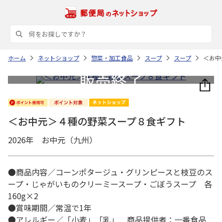
ホーム
ネットショップ
惣菜・加工食品
スープ
スープ
＜お中
＜お中元＞４種の野菜スープ８食ギフト
2026年 お中元（九州）
●商品内容／コーンポタージュ・グリンピースと枝豆のス
ープ・じゃがいものクリーミースープ・ごぼうスープ 各
160g×2
●賞味期間／常温で1年
●アレルギー／「小麦」「乳」 商品提供者：一番食品