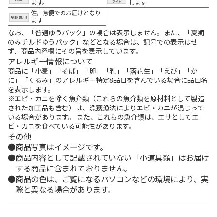
ます。
します
佐川急便でのお届けとなり
ます
なお、「普通ゆうパック」の場合は表示しません。また、「夏期
のみチルドゆうパック」などとなる場合は、記号での表示はせ
ず、商品内容欄にその旨を表示しています。
アレルギー情報について
商品に「小麦」「そば」「卵」「乳」「落花生」「えび」「か
に」「くるみ」のアレルギー特定8品目を含んでいる場合に品目名
を表示します。
※エビ・カニを除く魚介類（これらの魚介類を原材料として製造
された加工品も含む）は、漁獲漁法によりエビ・カニが混じって
いる場合があります。 また、これらの魚介類は、エサとしてエ
ビ・カニを食べている可能性があります。
その他
商品写真はイメージです。
商品内容として記載されていない「小道具類」はお届け
する商品に含まれておりません。
商品の色は、ご覧になるパソコンなどの環境により、実
際と異なる場合があります。