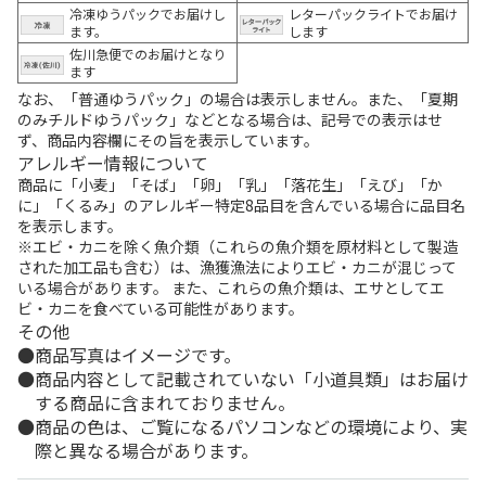
冷凍ゆうパックでお届けし
レターパックライトでお届け
ます。
します
佐川急便でのお届けとなり
ます
なお、「普通ゆうパック」の場合は表示しません。また、「夏期
のみチルドゆうパック」などとなる場合は、記号での表示はせ
ず、商品内容欄にその旨を表示しています。
アレルギー情報について
商品に「小麦」「そば」「卵」「乳」「落花生」「えび」「か
に」「くるみ」のアレルギー特定8品目を含んでいる場合に品目名
を表示します。
※エビ・カニを除く魚介類（これらの魚介類を原材料として製造
された加工品も含む）は、漁獲漁法によりエビ・カニが混じって
いる場合があります。 また、これらの魚介類は、エサとしてエ
ビ・カニを食べている可能性があります。
その他
商品写真はイメージです。
商品内容として記載されていない「小道具類」はお届け
する商品に含まれておりません。
商品の色は、ご覧になるパソコンなどの環境により、実
際と異なる場合があります。