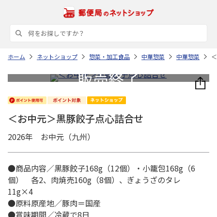
ホーム
ネットショップ
惣菜・加工食品
中華惣菜
中華惣菜
＜
＜お中元＞黒豚餃子点心詰合せ
2026年 お中元（九州）
●商品内容／黒豚餃子168g（12個）・小籠包168g（6
個） 各2、肉焼売160g（8個）、ぎょうざのタレ
11g×4
●原料原産地／豚肉＝国産
●賞味期間／冷蔵で8日