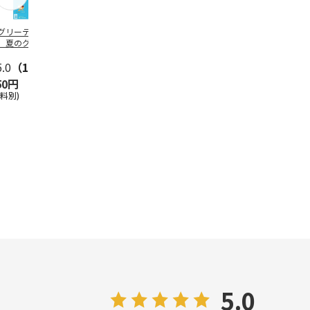
グリーティング切
【グリーティング切
レターパックプラス
＜お中元＞新
】夏のグリーティ
手】夏のグリーティ
（600円）（20部セ
なオールスタ
グ（85円）
ング（110円）
ット）
5.0
（10）
5.0
（17）
4.8
（24）
4.8
（19
50円
1,100円
12,000円
3,780円
送料別)
(送料別)
(送料別)
(送料・税込)
5.0