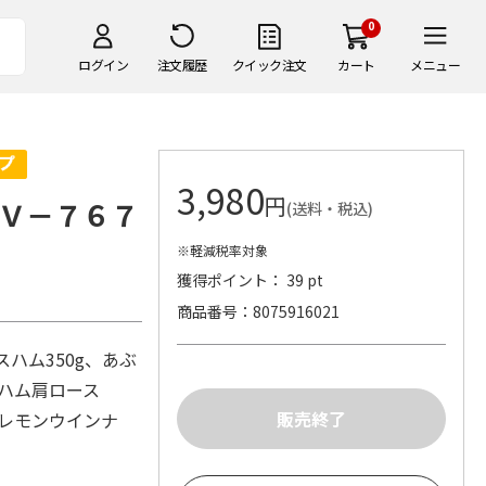
0
ログイン
注文履歴
クイック注文
カート
メニュー
3,980
円
Ｖ－７６７
(送料・税込)
※軽減税率対象
獲得ポイント： 39 pt
商品番号
8075916021
ハム350g、あぶ
生ハム肩ロース
＆レモンウインナ