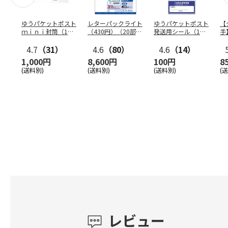
ゆうパケットポスト
レターパックライト
ゆうパケットポスト
【
ｍｉｎｉ封筒（1個
（430円）（20部セ
発送用シール（1個
手
（50枚）セット）
ット）
（20枚）セット）
ン
4.7
（31）
4.6
（80）
4.6
（14）
1,000円
8,600円
100円
8
(送料別)
(送料別)
(送料別)
(
レビュー