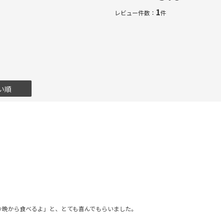
1
レビュー件数：
件
い順
今晩から食べるよ」と、とても喜んでもらいました。