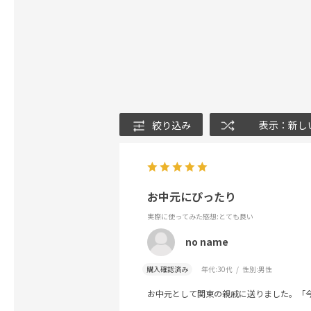
絞り込み
表示：新し
お中元にぴったり
実際に使ってみた感想
:とても良い
no name
購入確認済み
年代:
30代
性別:
男性
お中元として関東の親戚に送りました。「