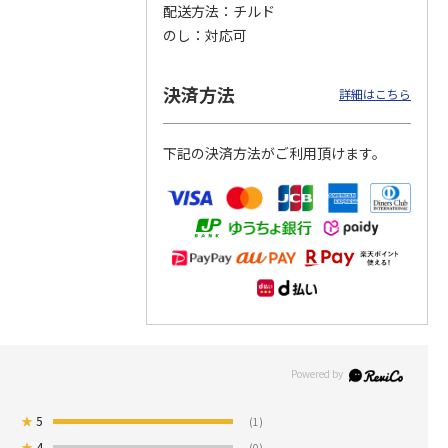
配送方法
チルド
のし
対応可
つぶら
【グリーティング切
【グリーティング切
【のり式】110円普
ーズ
手】ハッピーグリー
手】グリーティング
通切手・千鳥（1シ
ティング（110円）
（シンプル）（110
ート100枚）
決済方法
詳細はこちら
1）
5.0
（2）
円
4.8
…
（11）
4.6
（7）
1,100円
5,500円
11,000円
(送料別)
(送料別)
(送料別)
下記の決済方法がご利用頂けます。
★
5
(1)
★
4
(0)