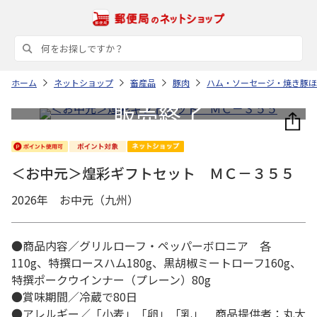
ホーム
ネットショップ
畜産品
豚肉
ハム・ソーセージ・焼き豚ほ
＜お中元＞煌彩ギフトセット ＭＣ－３５５
2026年 お中元（九州）
●商品内容／グリルローフ・ペッパーボロニア 各
110g、特撰ロースハム180g、黒胡椒ミートローフ160g、
特撰ポークウインナー（プレーン）80g
●賞味期間／冷蔵で80日
●アレルギー／「小麦」「卵」「乳」 商品提供者：丸大