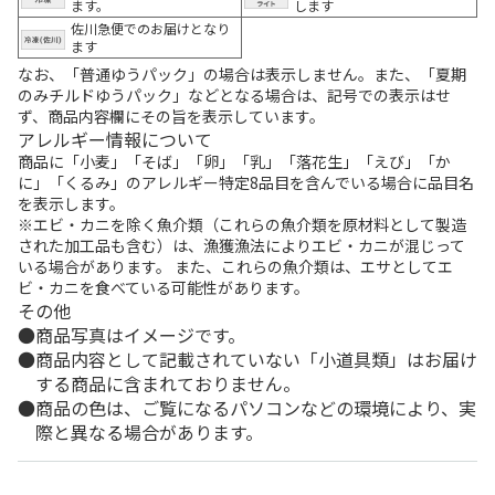
ます。
します
佐川急便でのお届けとなり
ます
なお、「普通ゆうパック」の場合は表示しません。また、「夏期
のみチルドゆうパック」などとなる場合は、記号での表示はせ
ず、商品内容欄にその旨を表示しています。
アレルギー情報について
商品に「小麦」「そば」「卵」「乳」「落花生」「えび」「か
に」「くるみ」のアレルギー特定8品目を含んでいる場合に品目名
を表示します。
※エビ・カニを除く魚介類（これらの魚介類を原材料として製造
された加工品も含む）は、漁獲漁法によりエビ・カニが混じって
いる場合があります。 また、これらの魚介類は、エサとしてエ
ビ・カニを食べている可能性があります。
その他
商品写真はイメージです。
商品内容として記載されていない「小道具類」はお届け
する商品に含まれておりません。
商品の色は、ご覧になるパソコンなどの環境により、実
際と異なる場合があります。