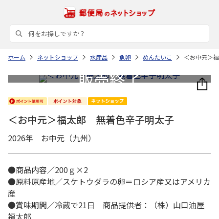
ホーム
ネットショップ
水産品
魚卵
めんたいこ
＜お中元＞福
＜お中元＞福太郎 無着色辛子明太子
2026年 お中元（九州）
●商品内容／200ｇ×2
●原料原産地／スケトウダラの卵＝ロシア産又はアメリカ
産
●賞味期間／冷蔵で21日 商品提供者：（株）山口油屋
福太郎