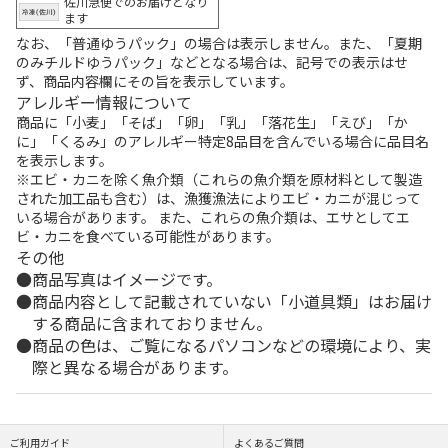
佐川急便でのお届けとなり
ます
なお、「普通ゆうパック」の場合は表示しません。また、「夏期
のみチルドゆうパック」などとなる場合は、記号での表示はせ
ず、商品内容欄にその旨を表示しています。
アレルギー情報について
商品に「小麦」「そば」「卵」「乳」「落花生」「えび」「か
に」「くるみ」のアレルギー特定8品目を含んでいる場合に品目名
を表示します。
※エビ・カニを除く魚介類（これらの魚介類を原材料として製造
された加工品も含む）は、漁獲漁法によりエビ・カニが混じって
いる場合があります。 また、これらの魚介類は、エサとしてエ
ビ・カニを食べている可能性があります。
その他
商品写真はイメージです。
商品内容として記載されていない「小道具類」はお届け
する商品に含まれておりません。
商品の色は、ご覧になるパソコンなどの環境により、実
際と異なる場合があります。
ご利用ガイド
よくあるご質問