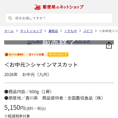
ホーム
ネットショップ
農産品
くだもの
ぶどう
＜お中元＞シ
＜お中元＞シャインマスカット
2026年 お中元（九州）
●商品内容／600g（1房）
●原産地／香川県 商品提供者：全国農協食品（株）
5,150
円
(送料・税込)
※軽減税率対象