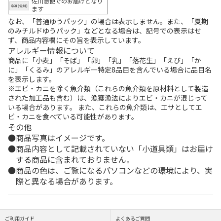
佐川急便でのお届けとなり
ます
なお、「普通ゆうパック」の場合は表示しません。また、「夏期
のみチルドゆうパック」などとなる場合は、記号での表示はせ
ず、商品内容欄にその旨を表示しています。
アレルギー情報について
商品に「小麦」「そば」「卵」「乳」「落花生」「えび」「か
に」「くるみ」のアレルギー特定8品目を含んでいる場合に品目名
を表示します。
※エビ・カニを除く魚介類（これらの魚介類を原材料として製造
された加工品も含む）は、漁獲漁法によりエビ・カニが混じって
いる場合があります。 また、これらの魚介類は、エサとしてエ
ビ・カニを食べている可能性があります。
その他
商品写真はイメージです。
商品内容として記載されていない「小道具類」はお届け
する商品に含まれておりません。
商品の色は、ご覧になるパソコンなどの環境により、実
際と異なる場合があります。
ご利用ガイド
よくあるご質問