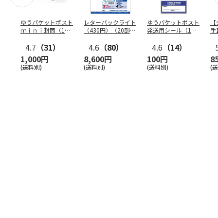
ゆうパケットポスト
レターパックライト
ゆうパケットポスト
【
ｍｉｎｉ封筒（1個
（430円）（20部セ
発送用シール（1個
手
（50枚）セット）
ット）
（20枚）セット）
ン
4.7
（31）
4.6
（80）
4.6
（14）
1,000円
8,600円
100円
8
(送料別)
(送料別)
(送料別)
(