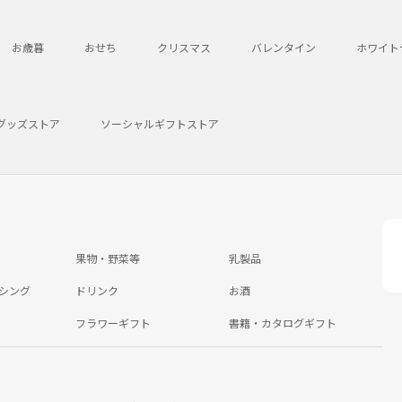
お歳暮
おせち
クリスマス
バレンタイン
ホワイト
グッズストア
ソーシャルギフトストア
果物・野菜等
乳製品
シング
ドリンク
お酒
フラワーギフト
書籍・カタログギフト