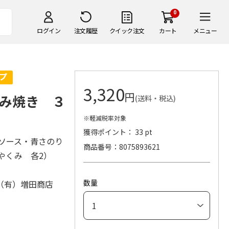
0
ログイン
注文履歴
クイック注文
カート
メニュー
3,320
円
み焼き ３
(送料・税込)
※軽減税率対象
獲得ポイント： 33 pt
厚ソース・青さのり
商品番号
8075893621
・やくみ 各2）
数量
（有）増田商店