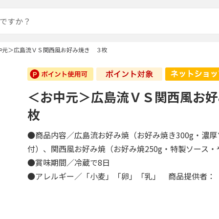
中元＞広島流ＶＳ関西風お好み焼き ３枚
＜お中元＞広島流ＶＳ関西風お好
枚
●商品内容／広島流お好み焼（お好み焼き300g・濃
付）、関西風お好み焼（お好み焼250g・特製ソース
●賞味期間／冷蔵で8日
●アレルギー／「小麦」「卵」「乳」 商品提供者：