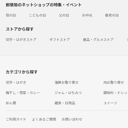
郵便局のネットショップの特集・イベント
母の日
こどもの日
父の日
お中元
敬老の日
ストアから探す
切手・はがきストア
ギフトストア
食品・グルメストア
カテゴリから探す
切手・はがき
海鮮お取り寄せ
肉お取り寄せ
梅干し・惣菜・カレー
ジャム・はちみつ
調味料・ドレッ
めん類
雑貨・日用品
スイーツ
ご利用ガイド
よくあるご質問
お問い合わせ