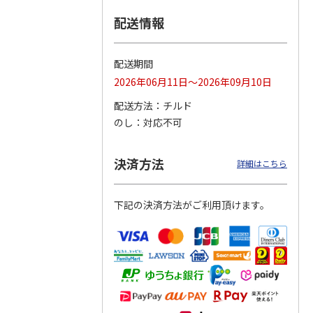
配送情報
つぶら
【グリーティング切
【グリーティング切
【のり式】110円普
ーズ
手】ハッピーグリー
手】グリーティング
通切手・千鳥（1シ
ティング（110円）
（シンプル）（110
ート100枚）
配送期間
1）
5.0
（2）
円
4.8
…
（11）
4.6
（7）
2026年06月11日～2026年09月10日
1,100円
5,500円
11,000円
(送料別)
(送料別)
(送料別)
配送方法
チルド
のし
対応不可
決済方法
詳細はこちら
下記の決済方法がご利用頂けます。