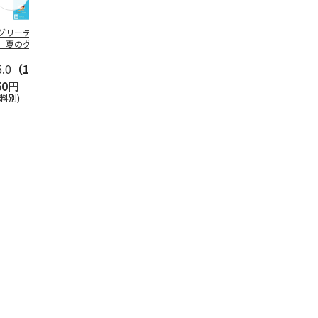
グリーティング切
【グリーティング切
レターパックプラス
＜お中元＞新
】夏のグリーティ
手】夏のグリーティ
（600円）（20部セ
なオールスタ
グ（85円）
ング（110円）
ット）
5.0
（10）
5.0
（17）
4.8
（24）
4.8
（19
50円
1,100円
12,000円
3,780円
送料別)
(送料別)
(送料別)
(送料・税込)