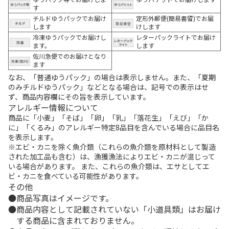
す
チルドゆうパックでお届け
定形外郵便(簡易書留)でお届
します
けします
冷凍ゆうパックでお届けし
レターパックライトでお届け
ます。
します
佐川急便でのお届けとなり
ます
なお、「普通ゆうパック」の場合は表示しません。また、「夏期
のみチルドゆうパック」などとなる場合は、記号での表示はせ
ず、商品内容欄にその旨を表示しています。
アレルギー情報について
商品に「小麦」「そば」「卵」「乳」「落花生」「えび」「か
に」「くるみ」のアレルギー特定8品目を含んでいる場合に品目名
を表示します。
※エビ・カニを除く魚介類（これらの魚介類を原材料として製造
された加工品も含む）は、漁獲漁法によりエビ・カニが混じって
いる場合があります。 また、これらの魚介類は、エサとしてエ
ビ・カニを食べている可能性があります。
その他
商品写真はイメージです。
商品内容として記載されていない「小道具類」はお届け
する商品に含まれておりません。