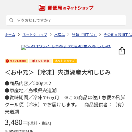
ホーム
ネットショップ
水産品
貝類『加工品』
その他貝類加工品
＜お中元＞【冷凍】宍道湖産大和しじみ
●商品内容／500g×2
●原産地／島根県宍道湖
●賞味期間／冷凍で6ヵ月 ※この商品は佐川急便の飛脚
クール便（冷凍）でお届けします。 商品提供者：（有）
宍道湖
3,480
円
(送料・税込)
※軽減税率対象