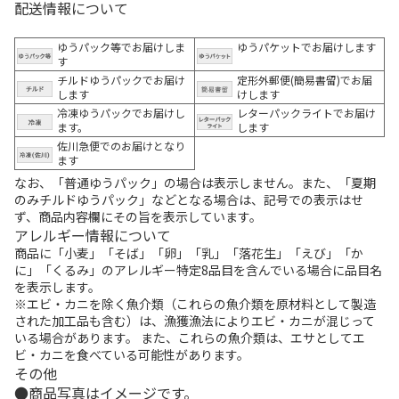
配送情報について
ゆうパック等でお届けしま
ゆうパケットでお届けします
す
チルドゆうパックでお届け
定形外郵便(簡易書留)でお届
します
けします
冷凍ゆうパックでお届けし
レターパックライトでお届け
ます。
します
佐川急便でのお届けとなり
ます
なお、「普通ゆうパック」の場合は表示しません。また、「夏期
のみチルドゆうパック」などとなる場合は、記号での表示はせ
ず、商品内容欄にその旨を表示しています。
アレルギー情報について
商品に「小麦」「そば」「卵」「乳」「落花生」「えび」「か
に」「くるみ」のアレルギー特定8品目を含んでいる場合に品目名
を表示します。
※エビ・カニを除く魚介類（これらの魚介類を原材料として製造
された加工品も含む）は、漁獲漁法によりエビ・カニが混じって
いる場合があります。 また、これらの魚介類は、エサとしてエ
ビ・カニを食べている可能性があります。
その他
商品写真はイメージです。