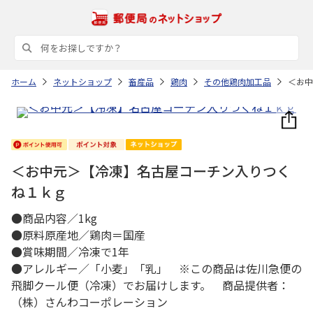
ホーム
ネットショップ
畜産品
鶏肉
その他鶏肉加工品
＜お中
＜お中元＞【冷凍】名古屋コーチン入りつく
ね１ｋｇ
●商品内容／1kg
●原料原産地／鶏肉＝国産
●賞味期間／冷凍で1年
●アレルギー／「小麦」「乳」 ※この商品は佐川急便の
飛脚クール便（冷凍）でお届けします。 商品提供者：
（株）さんわコーポレーション