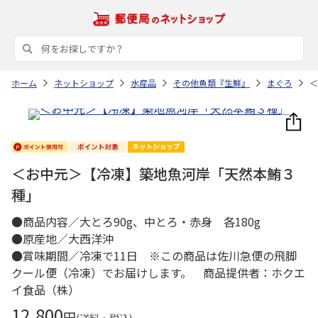
ホーム
ネットショップ
水産品
その他魚類『生鮮』
まぐろ
＜
＜お中元＞【冷凍】築地魚河岸「天然本鮪３
種」
●商品内容／大とろ90g、中とろ・赤身 各180g
●原産地／大西洋沖
●賞味期間／冷凍で11日 ※この商品は佐川急便の飛脚
クール便（冷凍）でお届けします。 商品提供者：ホクエ
イ食品（株）
12,800
円