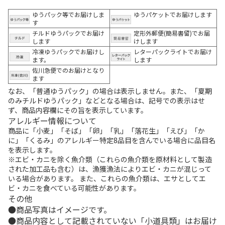
ゆうパック等でお届けしま
ゆうパケットでお届けします
す
チルドゆうパックでお届け
定形外郵便(簡易書留)でお届
します
けします
冷凍ゆうパックでお届けし
レターパックライトでお届け
ます。
します
佐川急便でのお届けとなり
ます
なお、「普通ゆうパック」の場合は表示しません。また、「夏期
のみチルドゆうパック」などとなる場合は、記号での表示はせ
ず、商品内容欄にその旨を表示しています。
アレルギー情報について
商品に「小麦」「そば」「卵」「乳」「落花生」「えび」「か
に」「くるみ」のアレルギー特定8品目を含んでいる場合に品目名
を表示します。
※エビ・カニを除く魚介類（これらの魚介類を原材料として製造
された加工品も含む）は、漁獲漁法によりエビ・カニが混じって
いる場合があります。 また、これらの魚介類は、エサとしてエ
ビ・カニを食べている可能性があります。
その他
商品写真はイメージです。
商品内容として記載されていない「小道具類」はお届け