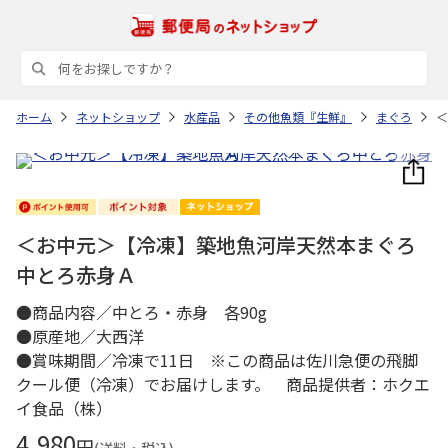
ホーム
ネットショップ
水産品
その他魚類『生鮮』
まぐろ
＜
＜お中元＞【冷凍】築地魚河岸天然本まぐろ
中とろ赤身Ａ
●商品内容／中とろ・赤身 各90g
●原産地／大西洋
●賞味期間／冷凍で11日 ※この商品は佐川急便の飛脚
クール便（冷凍）でお届けします。 商品提供者：ホクエ
イ食品（株）
4,980
円