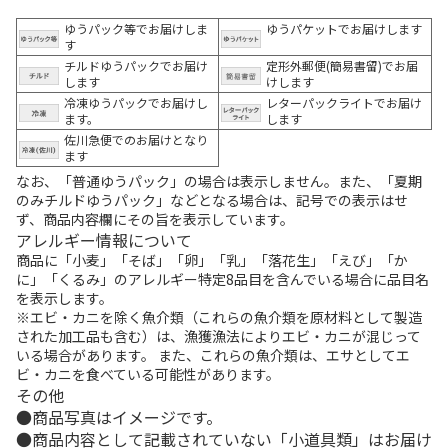
ゆうパック等でお届けしま
ゆうパケットでお届けします
す
チルドゆうパックでお届け
定形外郵便(簡易書留)でお届
します
けします
冷凍ゆうパックでお届けし
レターパックライトでお届け
ます。
します
佐川急便でのお届けとなり
ます
なお、「普通ゆうパック」の場合は表示しません。また、「夏期
のみチルドゆうパック」などとなる場合は、記号での表示はせ
ず、商品内容欄にその旨を表示しています。
アレルギー情報について
商品に「小麦」「そば」「卵」「乳」「落花生」「えび」「か
に」「くるみ」のアレルギー特定8品目を含んでいる場合に品目名
を表示します。
※エビ・カニを除く魚介類（これらの魚介類を原材料として製造
された加工品も含む）は、漁獲漁法によりエビ・カニが混じって
いる場合があります。 また、これらの魚介類は、エサとしてエ
ビ・カニを食べている可能性があります。
その他
商品写真はイメージです。
商品内容として記載されていない「小道具類」はお届け