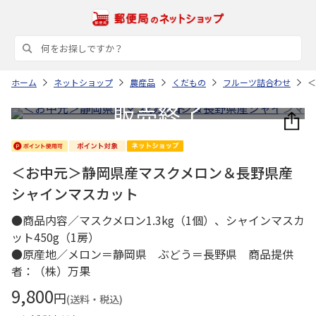
ホーム
ネットショップ
農産品
くだもの
フルーツ詰合わせ
＜
＜お中元＞静岡県産マスクメロン＆長野県産
シャインマスカット
●商品内容／マスクメロン1.3kg（1個）、シャインマスカ
ット450g（1房）
●原産地／メロン＝静岡県 ぶどう＝長野県 商品提供
者：（株）万果
9,800
円
(送料・税込)