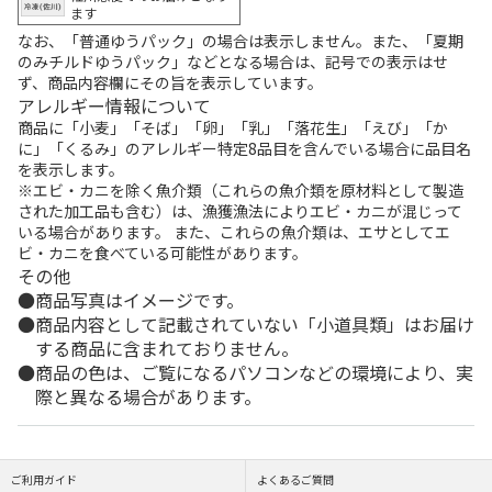
ます
なお、「普通ゆうパック」の場合は表示しません。また、「夏期
のみチルドゆうパック」などとなる場合は、記号での表示はせ
ず、商品内容欄にその旨を表示しています。
アレルギー情報について
商品に「小麦」「そば」「卵」「乳」「落花生」「えび」「か
に」「くるみ」のアレルギー特定8品目を含んでいる場合に品目名
を表示します。
※エビ・カニを除く魚介類（これらの魚介類を原材料として製造
された加工品も含む）は、漁獲漁法によりエビ・カニが混じって
いる場合があります。 また、これらの魚介類は、エサとしてエ
ビ・カニを食べている可能性があります。
その他
商品写真はイメージです。
商品内容として記載されていない「小道具類」はお届け
する商品に含まれておりません。
商品の色は、ご覧になるパソコンなどの環境により、実
際と異なる場合があります。
ご利用ガイド
よくあるご質問