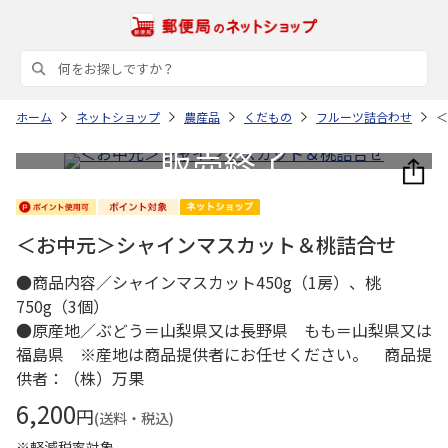
ホーム
ネットショップ
農産品
くだもの
フルーツ詰合わせ
＜
＜お中元＞シャインマスカット＆桃詰合せ
●商品内容／シャインマスカット450g（1房）、桃
750g（3個）
●原産地／ぶどう＝山梨県又は長野県 もも＝山梨県又は
福島県 ※産地は商品提供者にお任せください。 商品提
供者：（株）万果
6,200
円
(送料・税込)
※軽減税率対象