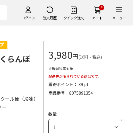
0
ログイン
注文履歴
クイック注文
カート
メニュー
3,980
円
くらんぼ
(送料・税込)
※軽減税率対象
配送先が限られている商品です。
獲得ポイント： 39 pt
商品番号
8075891354
脚クール便（冷凍）
ター
数量