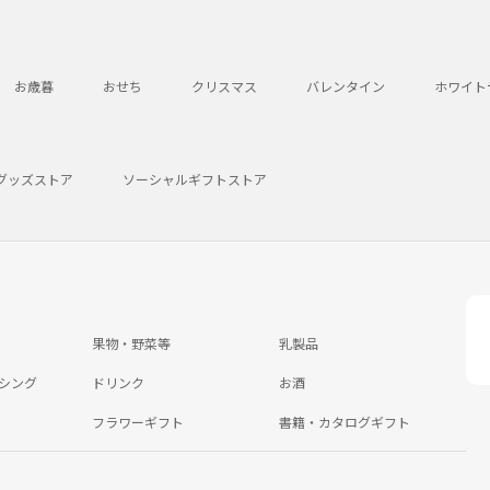
お歳暮
おせち
クリスマス
バレンタイン
ホワイト
グッズストア
ソーシャルギフトストア
果物・野菜等
乳製品
シング
ドリンク
お酒
フラワーギフト
書籍・カタログギフト