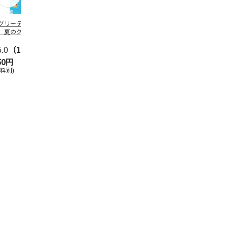
グリーティング切
【グリーティング切
レターパックプラス
＜お中元＞新
】夏のグリーティ
手】夏のグリーティ
（600円）（20部セ
なオールスタ
グ（85円）
ング（110円）
ット）
5.0
（10）
5.0
（17）
4.8
（24）
4.8
（19
50円
1,100円
12,000円
3,780円
送料別)
(送料別)
(送料別)
(送料・税込)