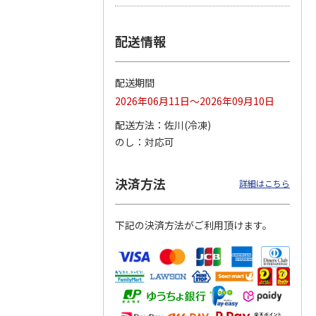
つぶら
【グリーティング切
【グリーティング切
【のり式】110円普
配送情報
ーズ
手】ハッピーグリー
手】グリーティング
通切手・千鳥（1シ
ティング（110円）
（シンプル）（110
ート100枚）
1）
5.0
（2）
円
4.8
…
（11）
4.6
（7）
配送期間
1,100円
5,500円
11,000円
(送料別)
(送料別)
(送料別)
2026年06月11日～2026年09月10日
配送方法
佐川(冷凍)
のし
対応可
決済方法
詳細はこちら
下記の決済方法がご利用頂けます。