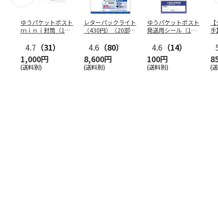
ゆうパケットポスト
レターパックライト
ゆうパケットポスト
【
ｍｉｎｉ封筒（1個
（430円）（20部セ
発送用シール（1個
手
（50枚）セット）
ット）
（20枚）セット）
ン
4.7
（31）
4.6
（80）
4.6
（14）
1,000円
8,600円
100円
8
(送料別)
(送料別)
(送料別)
(