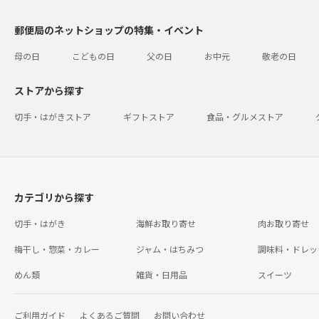
郵便局のネットショップの特集・イベント
母の日
こどもの日
父の日
お中元
敬老の日
ストアから探す
切手・はがきストア
ギフトストア
食品・グルメストア
カテゴリから探す
切手・はがき
海鮮お取り寄せ
肉お取り寄せ
梅干し・惣菜・カレー
ジャム・はちみつ
調味料・ドレッ
めん類
雑貨・日用品
スイーツ
ご利用ガイド
よくあるご質問
お問い合わせ