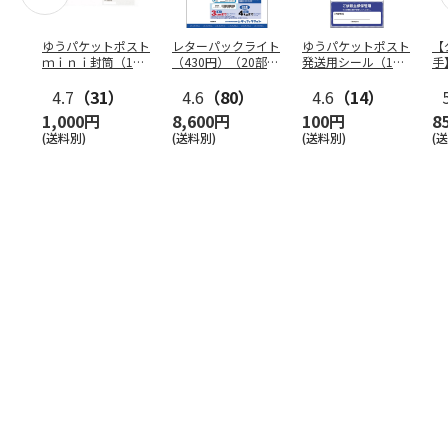
ゆうパケットポスト
レターパックライト
ゆうパケットポスト
【
ｍｉｎｉ封筒（1個
（430円）（20部セ
発送用シール（1個
手
（50枚）セット）
ット）
（20枚）セット）
ン
4.7
（31）
4.6
（80）
4.6
（14）
1,000円
8,600円
100円
8
(送料別)
(送料別)
(送料別)
(