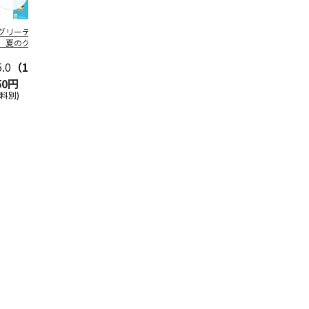
グリーティング切
【グリーティング切
レターパックプラス
＜お中元＞新
】夏のグリーティ
手】夏のグリーティ
（600円）（20部セ
なオールスタ
グ（85円）
ング（110円）
ット）
5.0
（10）
5.0
（17）
4.8
（24）
4.8
（19
50円
1,100円
12,000円
3,780円
送料別)
(送料別)
(送料別)
(送料・税込)