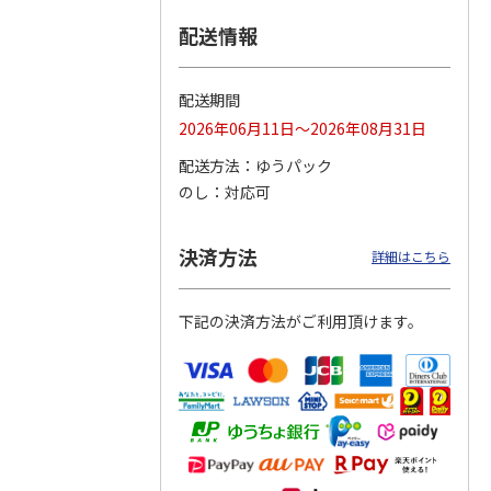
配送情報
つぶら
【グリーティング切
【グリーティング切
【のり式】110円普
ーズ
手】ハッピーグリー
手】グリーティング
通切手・千鳥（1シ
ティング（110円）
（シンプル）（110
ート100枚）
配送期間
1）
5.0
（2）
円
4.8
…
（11）
4.6
（7）
2026年06月11日～2026年08月31日
1,100円
5,500円
11,000円
(送料別)
(送料別)
(送料別)
配送方法
ゆうパック
のし
対応可
決済方法
詳細はこちら
下記の決済方法がご利用頂けます。