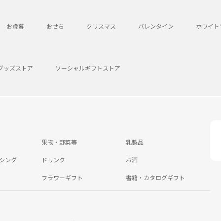
お歳暮
おせち
クリスマス
バレンタイン
ホワイト
グッズストア
ソーシャルギフトストア
果物・野菜等
乳製品
シング
ドリンク
お酒
フラワーギフト
書籍・カタログギフト