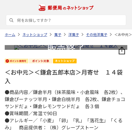
ホーム
ネットショップ
菓子
洋菓子
その他洋菓子
＜お中元＞
＜お中元＞＜鎌倉五郎本店＞月寄せ １４袋
入
●商品内容／鎌倉半月（抹茶風味・小倉風味 各2枚）、
鎌倉ぴーナッツ半月・鎌倉白桃半月 各2枚、鎌倉チョコ
サンドだょ・鎌倉レモンサンドだょ 各３個
●賞味期間／常温で90日
●アレルギー／「小麦」「卵」「乳」「落花生」「くる
み」 商品提供者：（株）グレープストーン