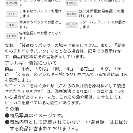
す
チルドゆうパックでお届け
定形外郵便(簡易書留)でお届
します
けします
冷凍ゆうパックでお届けし
レターパックライトでお届け
ます。
します
佐川急便でのお届けとなり
ます
なお、「普通ゆうパック」の場合は表示しません。また、「夏期
のみチルドゆうパック」などとなる場合は、記号での表示はせ
ず、商品内容欄にその旨を表示しています。
アレルギー情報について
商品に「小麦」「そば」「卵」「乳」「落花生」「えび」「か
に」「くるみ」のアレルギー特定8品目を含んでいる場合に品目名
を表示します。
※エビ・カニを除く魚介類（これらの魚介類を原材料として製造
された加工品も含む）は、漁獲漁法によりエビ・カニが混じって
いる場合があります。 また、これらの魚介類は、エサとしてエ
ビ・カニを食べている可能性があります。
その他
商品写真はイメージです。
商品内容として記載されていない「小道具類」はお届け
する商品に含まれておりません。