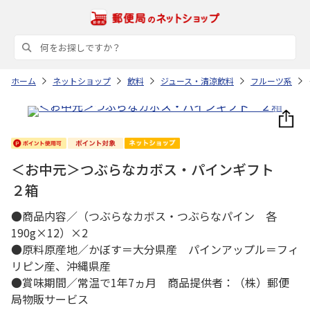
ホーム
ネットショップ
飲料
ジュース・清涼飲料
フルーツ系
＜お中元＞つぶらなカボス・パインギフト
２箱
●商品内容／（つぶらなカボス・つぶらなパイン 各
190g×12）×2
●原料原産地／かぼす＝大分県産 パインアップル＝フィ
リピン産、沖縄県産
●賞味期間／常温で1年7ヵ月 商品提供者：（株）郵便
局物販サービス