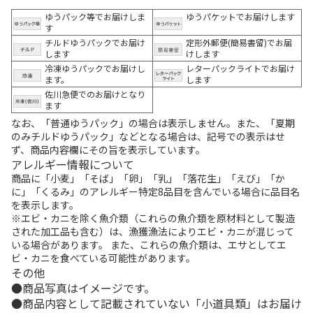
ゆうパック等でお届けしま
ゆうパケットでお届けします
す
チルドゆうパックでお届け
定形外郵便(簡易書留)でお届
します
けします
冷凍ゆうパックでお届けし
レターパックライトでお届け
ます。
します
佐川急便でのお届けとなり
ます
なお、「普通ゆうパック」の場合は表示しません。また、「夏期
のみチルドゆうパック」などとなる場合は、記号での表示はせ
ず、商品内容欄にその旨を表示しています。
アレルギー情報について
商品に「小麦」「そば」「卵」「乳」「落花生」「えび」「か
に」「くるみ」のアレルギー特定8品目を含んでいる場合に品目名
を表示します。
※エビ・カニを除く魚介類（これらの魚介類を原材料として製造
された加工品も含む）は、漁獲漁法によりエビ・カニが混じって
いる場合があります。 また、これらの魚介類は、エサとしてエ
ビ・カニを食べている可能性があります。
その他
商品写真はイメージです。
商品内容として記載されていない「小道具類」はお届け