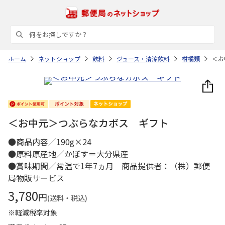
ホーム
ネットショップ
飲料
ジュース・清涼飲料
柑橘類
＜お
＜お中元＞つぶらなカボス ギフト
●商品内容／190g×24
●原料原産地／かぼす＝大分県産
●賞味期間／常温で1年7ヵ月 商品提供者：（株）郵便
局物販サービス
3,780
円
(送料・税込)
※軽減税率対象