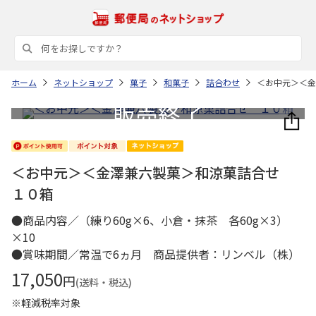
ホーム
ネットショップ
菓子
和菓子
詰合わせ
＜お中元＞＜金
＜お中元＞＜金澤兼六製菓＞和涼菓詰合せ
１０箱
●商品内容／（練り60g×6、小倉・抹茶 各60g×3）
×10
●賞味期間／常温で6ヵ月 商品提供者：リンベル（株）
17,050
円
(送料・税込)
※軽減税率対象