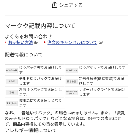
シェアする
マークや記載内容について
よくあるお問い合わせ
お支払い方法
注文のキャンセルについて
配送情報について
ゆうパック等でお届けしま
ゆうパケットでお届けします
す
チルドゆうパックでお届け
定形外郵便(簡易書留)でお届
します
けします
冷凍ゆうパックでお届けし
レターパックライトでお届け
ます。
します
佐川急便でのお届けとなり
ます
なお、「普通ゆうパック」の場合は表示しません。また、「夏期
のみチルドゆうパック」などとなる場合は、記号での表示はせ
ず、商品内容欄にその旨を表示しています。
アレルギー情報について