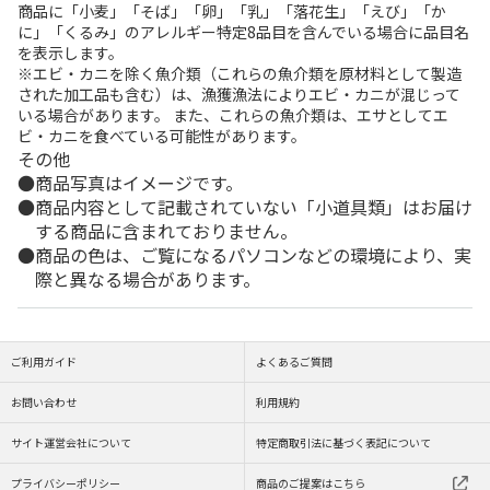
商品に「小麦」「そば」「卵」「乳」「落花生」「えび」「か
に」「くるみ」のアレルギー特定8品目を含んでいる場合に品目名
を表示します。
※エビ・カニを除く魚介類（これらの魚介類を原材料として製造
された加工品も含む）は、漁獲漁法によりエビ・カニが混じって
いる場合があります。 また、これらの魚介類は、エサとしてエ
ビ・カニを食べている可能性があります。
その他
商品写真はイメージです。
商品内容として記載されていない「小道具類」はお届け
する商品に含まれておりません。
商品の色は、ご覧になるパソコンなどの環境により、実
際と異なる場合があります。
ご利用ガイド
よくあるご質問
お問い合わせ
利用規約
サイト運営会社について
特定商取引法に基づく表記について
プライバシーポリシー
商品のご提案はこちら