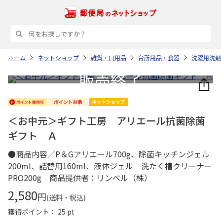
ホーム
ネットショップ
雑貨・日用品
台所用品・食器
洗濯用洗剤
＜お中元＞ギフト工房 アリエール抗菌除菌
ギフト Ａ
●商品内容／P＆Gアリエール700g、除菌キッチンジェル
200ml、詰替用160ml、液体ジェル 洗たく槽クリーナー
PRO200g 商品提供者：リンベル（株）
2,580
円
(送料・税込)
獲得ポイント： 25 pt