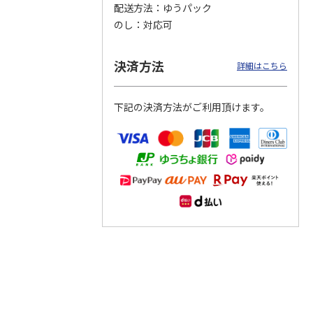
配送方法
ゆうパック
のし
対応可
つぶら
【グリーティング切
【グリーティング切
【のり式】110円普
ーズ
手】ハッピーグリー
手】グリーティング
通切手・千鳥（1シ
ティング（110円）
（シンプル）（110
ート100枚）
決済方法
詳細はこちら
1）
5.0
（2）
円
4.8
…
（11）
4.6
（7）
1,100円
5,500円
11,000円
(送料別)
(送料別)
(送料別)
下記の決済方法がご利用頂けます。