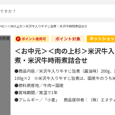
中元＞＜肉の上杉＞米沢牛入り牛すじ旨煮・米沢牛時雨煮詰合せ
＜お中元＞＜肉の上杉＞米沢牛入
煮・米沢牛時雨煮詰合せ
●商品内容／米沢牛入り牛すじ旨煮（醤油味）200g
100g×2 ※米沢牛入り牛すじ旨煮は、国産牛のうち
●原料原産地／牛肉＝国産
●賞味期間／常温で1年
●アレルギー／「小麦」 商品提供者：（株）エヌテ