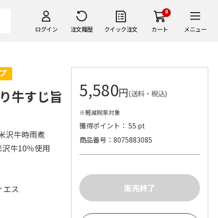
0
ログイン
注文履歴
クイック注文
カート
メニュー
5,580
円
り牛すじ旨
(送料・税込)
※軽減税率対象
獲得ポイント： 55 pt
、米沢牛時雨煮
商品番号
8075883085
米沢牛10％使用
ィエス