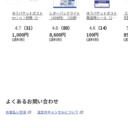
ゆうパケットポスト
レターパックライト
ゆうパケットポスト
【
ｍｉｎｉ封筒（1個
（430円）（20部セ
発送用シール（1個
手
（50枚）セット）
ット）
（20枚）セット）
ン
4.7
（31）
4.6
（80）
4.6
（14）
1,000円
8,600円
100円
8
(送料別)
(送料別)
(送料別)
(
よくあるお問い合わせ
お支払い方法
注文のキャンセルについて