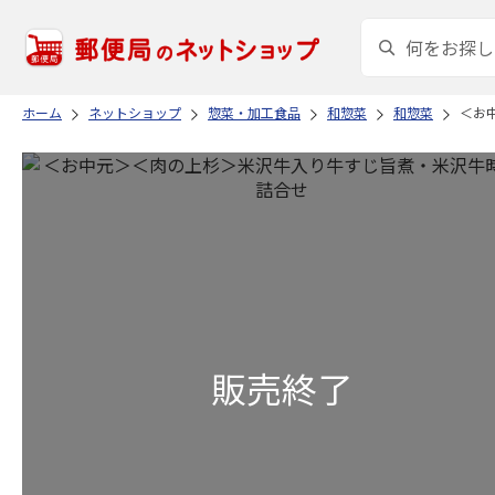
ホーム
ネットショップ
惣菜・加工食品
和惣菜
和惣菜
＜お