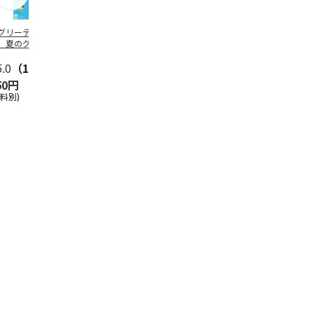
グリーティング切
【グリーティング切
レターパックプラス
＜お中元＞新
】夏のグリーティ
手】夏のグリーティ
（600円）（20部セ
なオールスタ
グ（85円）
ング（110円）
ット）
5.0
（10）
5.0
（17）
4.8
（24）
4.8
（19
50円
1,100円
12,000円
3,780円
送料別)
(送料別)
(送料別)
(送料・税込)