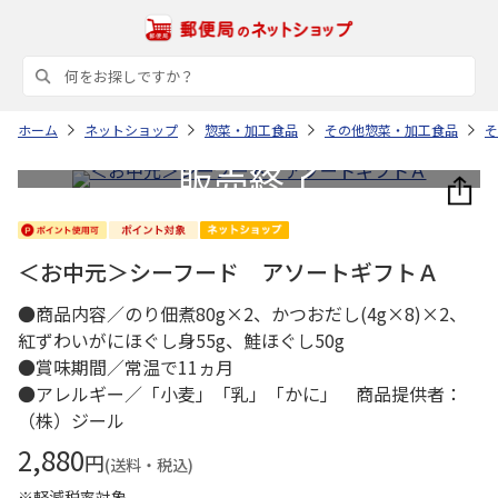
ホーム
ネットショップ
惣菜・加工食品
その他惣菜・加工食品
そ
＜お中元＞シーフード アソートギフトＡ
●商品内容／のり佃煮80g×2、かつおだし(4g×8)×2、
紅ずわいがにほぐし身55g、鮭ほぐし50g
●賞味期間／常温で11ヵ月
●アレルギー／「小麦」「乳」「かに」 商品提供者：
（株）ジール
2,880
円
(送料・税込)
※軽減税率対象