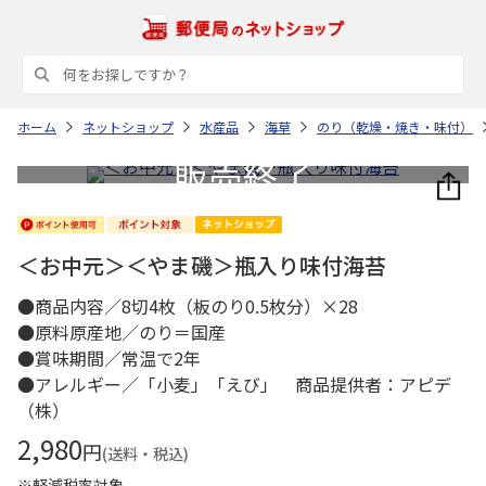
ホーム
ネットショップ
水産品
海草
のり（乾燥・焼き・味付）
＜お中元＞＜やま磯＞瓶入り味付海苔
●商品内容／8切4枚（板のり0.5枚分）×28
●原料原産地／のり＝国産
●賞味期間／常温で2年
●アレルギー／「小麦」「えび」 商品提供者：アピデ
（株）
2,980
円
(送料・税込)
※軽減税率対象