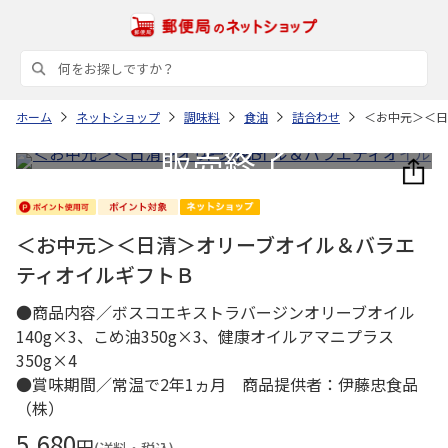
ホーム
ネットショップ
調味料
食油
詰合わせ
＜お中元＞＜日
＜お中元＞＜日清＞オリーブオイル＆バラエ
ティオイルギフトＢ
●商品内容／ボスコエキストラバージンオリーブオイル
140g×3、こめ油350g×3、健康オイルアマニプラス
350g×4
●賞味期間／常温で2年1ヵ月 商品提供者：伊藤忠食品
（株）
5,680
円