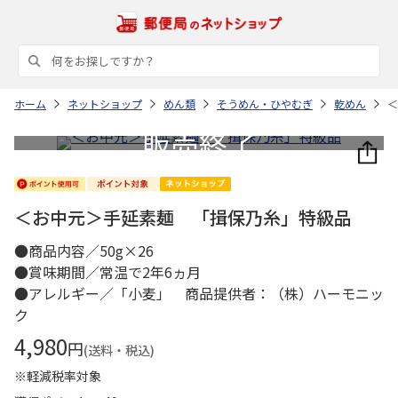
ホーム
ネットショップ
めん類
そうめん・ひやむぎ
乾めん
＜
＜お中元＞手延素麺 「揖保乃糸」特級品
●商品内容／50g×26
●賞味期間／常温で2年6ヵ月
●アレルギー／「小麦」 商品提供者：（株）ハーモニッ
ク
4,980
円
(送料・税込)
※軽減税率対象