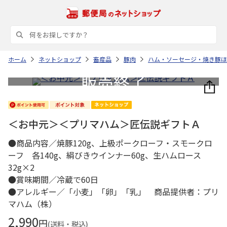
ホーム
ネットショップ
畜産品
豚肉
ハム・ソーセージ・焼き豚ほ
＜お中元＞＜プリマハム＞匠伝説ギフトＡ
●商品内容／焼豚120g、上級ポークローフ・スモークロ
ーフ 各140g、絹びきウインナー60g、生ハムロース
32g×2
●賞味期間／冷蔵で60日
●アレルギー／「小麦」「卵」「乳」 商品提供者：プリ
マハム（株）
2,990
円
(送料・税込)