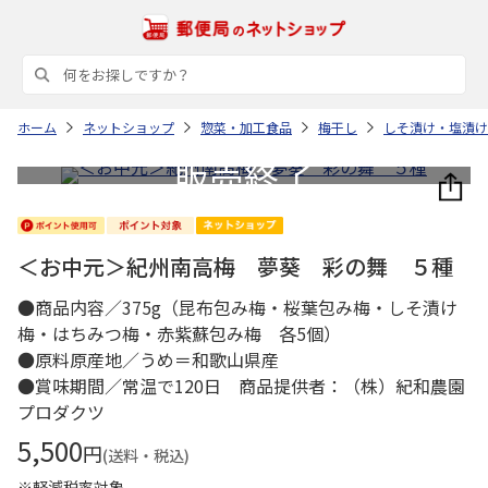
ホーム
ネットショップ
惣菜・加工食品
梅干し
しそ漬け・塩漬け
＜お中元＞紀州南高梅 夢葵 彩の舞 ５種
●商品内容／375g（昆布包み梅・桜葉包み梅・しそ漬け
梅・はちみつ梅・赤紫蘇包み梅 各5個）
●原料原産地／うめ＝和歌山県産
●賞味期間／常温で120日 商品提供者：（株）紀和農園
プロダクツ
5,500
円
(送料・税込)
※軽減税率対象