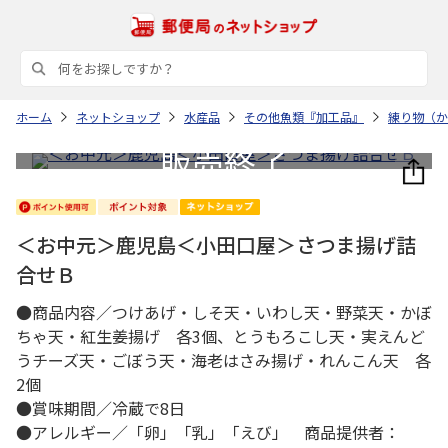
ホーム
ネットショップ
水産品
その他魚類『加工品』
練り物（か
＜お中元＞鹿児島＜小田口屋＞さつま揚げ詰
合せＢ
●商品内容／つけあげ・しそ天・いわし天・野菜天・かぼ
ちゃ天・紅生姜揚げ 各3個、とうもろこし天・実えんど
うチーズ天・ごぼう天・海老はさみ揚げ・れんこん天 各
2個
●賞味期間／冷蔵で8日
●アレルギー／「卵」「乳」「えび」 商品提供者：