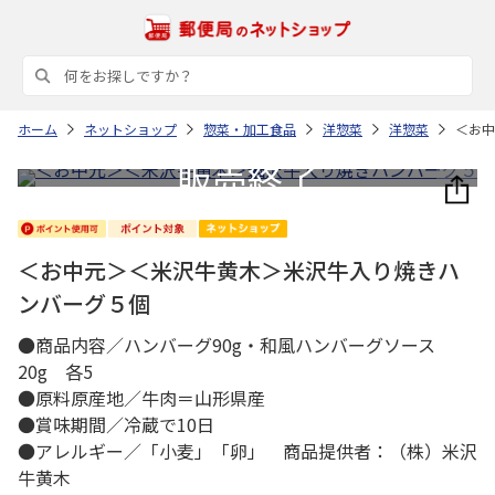
ホーム
ネットショップ
惣菜・加工食品
洋惣菜
洋惣菜
＜お中
＜お中元＞＜米沢牛黄木＞米沢牛入り焼きハ
ンバーグ５個
●商品内容／ハンバーグ90g・和風ハンバーグソース
20g 各5
●原料原産地／牛肉＝山形県産
●賞味期間／冷蔵で10日
●アレルギー／「小麦」「卵」 商品提供者：（株）米沢
牛黄木